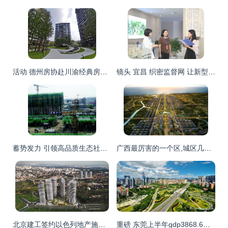
活动 德州房协赴川渝经典房地产开发项目考察活动圆满成功
镜头 宜昌 织密监督网 让新型腐败和作风问题无处遁形
蓄势发力 引领高品质生态社区潮流 绥中县金屋房地产开发访谈录
广西最厉害的一个区,城区几乎没有房地产开发,实力却牛得很
北京建工签约以色列地产施工项目,为中国企业首单
重磅 东莞上半年gdp3868.6亿元,增速7.8