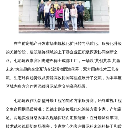
在当前房地产开发市场由规模化扩张转向品质化、服务化升级
的关键阶段，建筑装饰领域的上下游企业正积极探索协同创新之
路。七彩建设嘉宾团走进巴德士成都工厂，一场以“共创共享 共赢
未来”为主题的企业互访交流活动圆满落幕，双方围绕技术工艺交
流、生态环保趋势以及资源高效协同等焦点展开了交流，为本年度
区域内多方合作再添颇具示范意义的高亮场景。
七彩建设作为新型外墙工程的知名方案服务商，始终重视工程
全生命周期品质标准；巴德士则定位现代化涂装方案专家，产能富
足。两地实业脉络因本次现场探访而汇聚能量：在外墙涂料车间、
技术试验线层切角场圈旁，专家耐心为客户展示粉末涂料快干和质