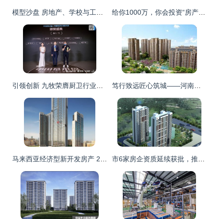
模型沙盘 房地产、学校与工厂规划中共同的‘空间语言’
给你1000万，你会投资“房产”还是“工厂”？房价走向就在答案里
引领创新 九牧荣膺厨卫行业唯一数字化转型标杆工厂
笃行致远匠心筑城——河南民安房地产开发的品质之旅
马来西亚经济型新开发房产 2卧1卫，总价仅117.7万马币
市6家房企资质延续获批，推动开发行业稳定运行