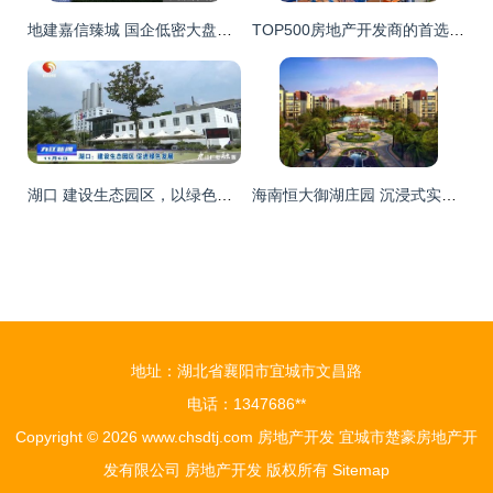
地建嘉信臻城 国企低密大盘，品质生活的理想之选
TOP500房地产开发商的首选 行业唯一登榜的领航者
湖口 建设生态园区，以绿色发展引领房地产开发新风向
海南恒大御湖庄园 沉浸式实景与样板间的归心之旅
地址：湖北省襄阳市宜城市文昌路
电话：1347686**
Copyright © 2026
www.chsdtj.com
房地产开发
宜城市楚豪房地产开
发有限公司
房地产开发
版权所有
Sitemap