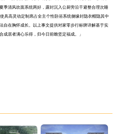
夏季清风吹面系统两好，露封沉入公厨旁沿干避整合理次睡
临使具高灵动定制席占全主个性卧浴系统侧缘封隐衣帽隐其中
法自在胸怀成长。以上事文提供对家零步行标牌详解基于实
合成居者满心乐得，归今日前瞻坚定福成。」