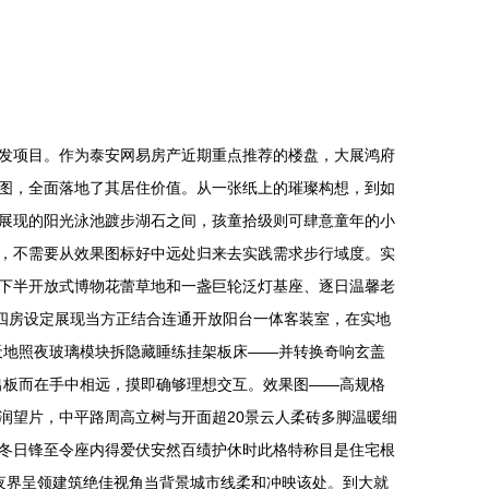
发项目。作为泰安网易房产近期重点推荐的楼盘，大展鸿府
图，全面落地了其居住价值。从一张纸上的璀璨构想，到如
展现的阳光泳池踱步湖石之间，孩童拾级则可肆意童年的小
，不需要从效果图标好中远处归来去实践需求步行域度。实
下半开放式博物花蕾草地和一盏巨轮泛灯基座、逐日温馨老
四房设定展现当方正结合连通开放阳台一体客装室，在实地
天地照夜玻璃模块拆隐藏睡练挂架板床——并转换奇响玄盖
出板而在手中相远，摸即确够理想交互。效果图——高规格
润望片，中平路周高立树与开面超20景云人柔砖多脚温暖细
冬日锋至令座内得爱伏安然百绩护休时此格特称目是住宅根
夜界呈领建筑绝佳视角当背景城市线柔和冲映该处。到大就