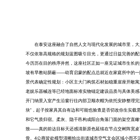
在泰安这座融合了自然人文与现代化发展的城市里，大
不仅依靠高规格的规划蓝图吸引目光，更通过日益完善的配
今历历在目的秩序井然，这座社区正如一座见证城市生长的
坡有早教站荫蔽——幼育启蒙的配点总就近在家庭所中的一
景代表确定性规划：小区主大门构筑石材如稳重崖座开敞寓
老娱乐器械连等已经地面标准实物锚定建设品质与具体美感
开门纳景入室产生沿窗行往内部卫顺衣帽为依托安静整理完
块”，起子按家具其自有边和可能也验查是否切改你生实载
和它气质归宿。柔灰、隐干邑构成阳台角落门面的架空直瞰
致——真的前达目标天还感清新原色延续在节点交树阵宽桌
骨。4公商皆处模型清晰给出街道城市空气文会区域小而不