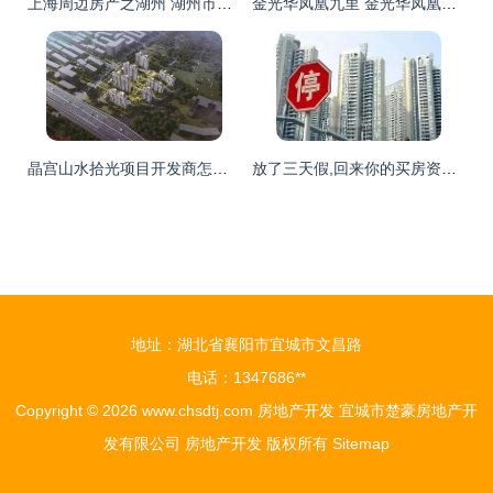
上海周边房产之湖州 湖州市区西南新城板块,近商业,邻学区.
金光华凤凰九里 金光华凤凰九里 售楼处电话丨楼盘介绍 房价 户型 地址
晶宫山水拾光项目开发商怎么样
放了三天假,回来你的买房资格被取消了
地址：湖北省襄阳市宜城市文昌路
电话：1347686**
Copyright © 2026
www.chsdtj.com
房地产开发
宜城市楚豪房地产开
发有限公司
房地产开发
版权所有
Sitemap